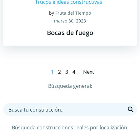
Trucos e ideas constructivas
by
Fruta del Tiempo
marzo 30, 2023
Bocas de fuego
Posts
Posts
Page
Page
Page
Page
1
2
3
4
Next
navigation
navigatio
Búsqueda general:
Búsqueda construcciones reales por localización: