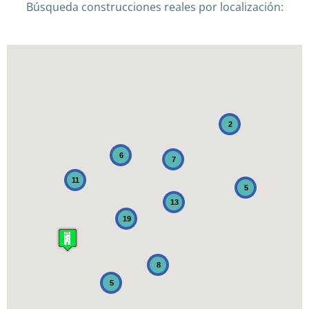
Búsqueda construcciones reales por localización:
2
6
7
11
5
13
19
8
5