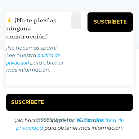
¡No te pierdas
ninguna
construcción!
¡No hacemos spam!
política de
Lee nuestra
¡No te pierdas ninguna construcción!
privacidad
para obtener
más información.
© 2026 Ngaleria.
NG Castillos
¡No hacemos spam! Lee nuestra
política de
privacidad
para obtener más información.