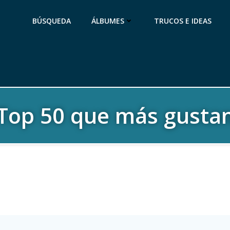
BÚSQUEDA
ÁLBUMES
TRUCOS E IDEAS
T
o
p
5
0
q
u
e
m
á
s
g
u
s
t
a