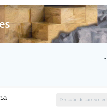
tes
h
na