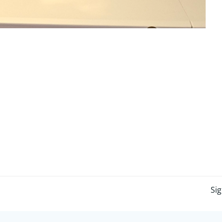
mages)
Post
Sig
navigation