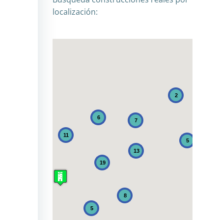
localización:
2
6
7
11
5
13
19
8
5