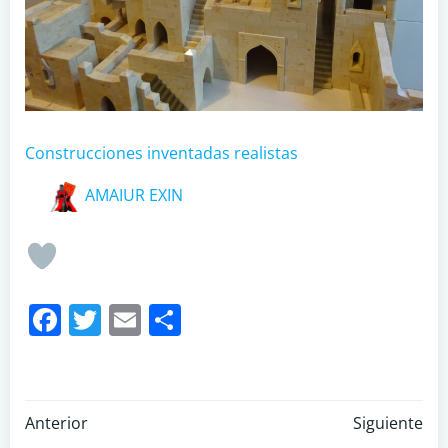
Construcciones inventadas realistas
AMAIUR EXIN
Medina Exin
Facebook
Twitter
Email
Compartir
Post
Post
Anterior
Siguiente